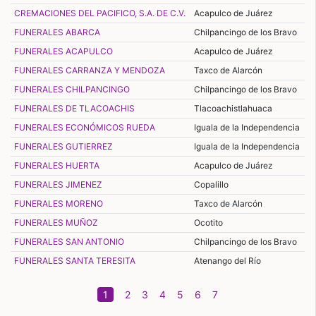
CREMACIONES DEL PACIFICO, S.A. DE C.V.
Acapulco de Juárez
FUNERALES ABARCA
Chilpancingo de los Bravo
FUNERALES ACAPULCO
Acapulco de Juárez
FUNERALES CARRANZA Y MENDOZA
Taxco de Alarcón
FUNERALES CHILPANCINGO
Chilpancingo de los Bravo
FUNERALES DE TLACOACHIS
Tlacoachistlahuaca
FUNERALES ECONÓMICOS RUEDA
Iguala de la Independencia
FUNERALES GUTIERREZ
Iguala de la Independencia
FUNERALES HUERTA
Acapulco de Juárez
FUNERALES JIMENEZ
Copalillo
FUNERALES MORENO
Taxco de Alarcón
FUNERALES MUÑOZ
Ocotito
FUNERALES SAN ANTONIO
Chilpancingo de los Bravo
FUNERALES SANTA TERESITA
Atenango del Río
(current)
1
2
3
4
5
6
7