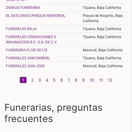
DOMUS FUNERARIA
Tijuana, Baja California
EL DESCANSO PARQUE MEMORIAL
Playas de Rosarito, Baja
California
FUNERALES BAJA
Tijuana, Baja California
FUNERALES CREMACIONES E
Tijuana, Baja California
INHUMACION B.C. S.A. DE C.V.
FUNERARIA FLOR DE LIS
Mexicali, Baja California
FUNERALES SAN GABRIEL
Tijuana, Baja California
FUNERALES SAN JOSE
Mexicali, Baja California
(current)
1
2
3
4
5
6
7
8
9
10
11
12
Funerarias, preguntas
frecuentes