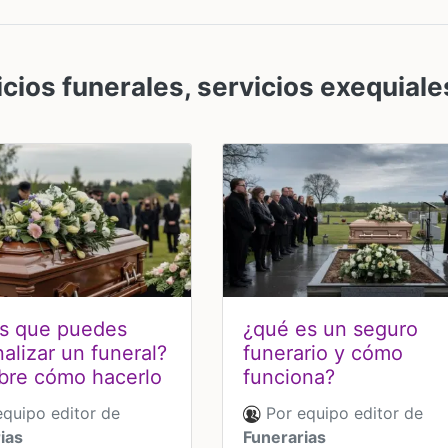
icios funerales, servicios exequiale
as que puedes
¿qué es un seguro
alizar un funeral?
funerario y cómo
bre cómo hacerlo
funciona?
quipo editor de
Por equipo editor de
ias
Funerarias