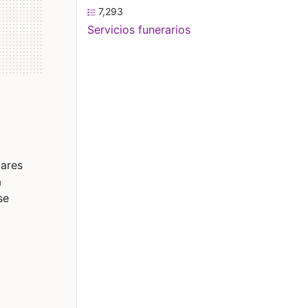
7,293
Servicios funerarios
iares
a
se