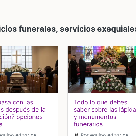
icios funerales, servicios exequiale
asa con las
Todo lo que debes
s después de la
saber sobre las lápid
ción? opciones
y monumentos
s
funerarios
quipo editor de
Por equipo editor de