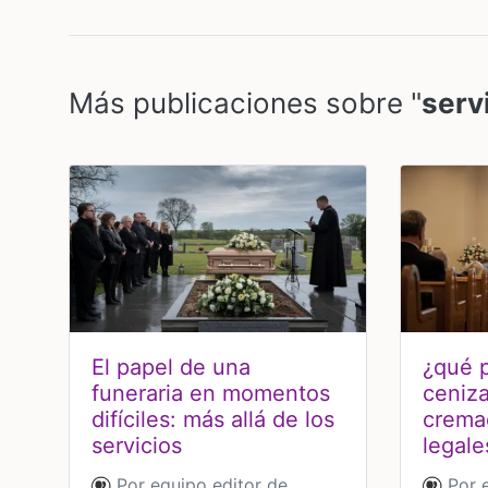
Más publicaciones sobre "
serv
El papel de una
¿qué p
funeraria en momentos
ceniza
difíciles: más allá de los
crema
servicios
legale
Por equipo editor de
Por e