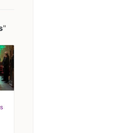
s
"
as