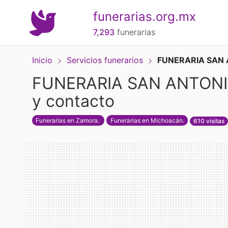
funerarias.org.mx
7,293
funerarias
Inicio
Servicios funerarios
FUNERARIA SAN 
FUNERARIA SAN ANTONIO 
y contacto
Funerarias en Zamora
.
Funerarias en Michoacán
.
610 visitas