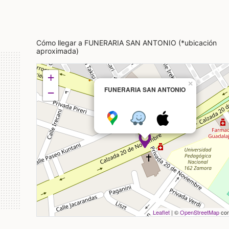
Cómo llegar a FUNERARIA SAN ANTONIO (*ubicación
aproximada)
+
×
FUNERARIA SAN ANTONIO
−
Leaflet
| ©
OpenStreetMap
con