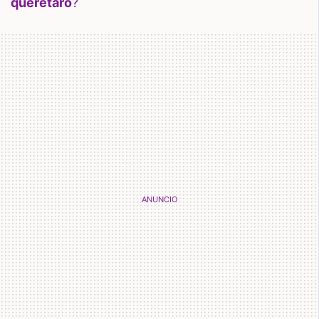
querétaro
?